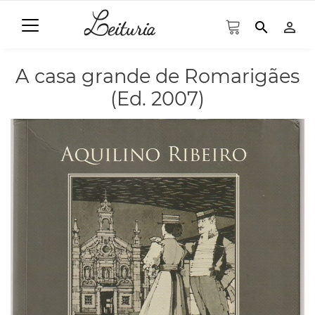
search
person_outline
A casa grande de Romarigães
(Ed. 2007)