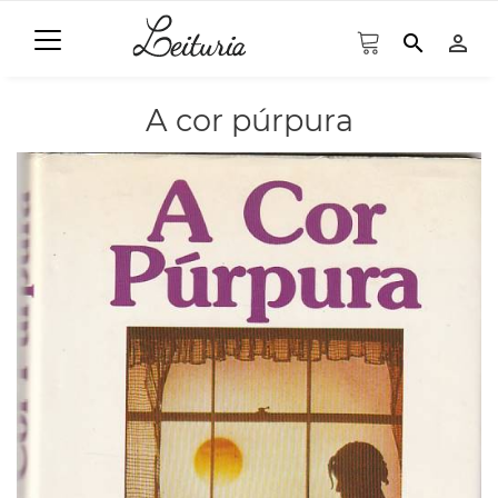
search
person_outline
A cor púrpura