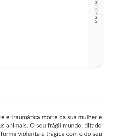
MAIS DETALHES
Detalhes físico
Dimensões
15,00 x 22,00 x
Nº Páginas
143
nte e traumática morte da sua mulher e
s animais. O seu frágil mundo, ditado
 forma violenta e trágica com o do seu