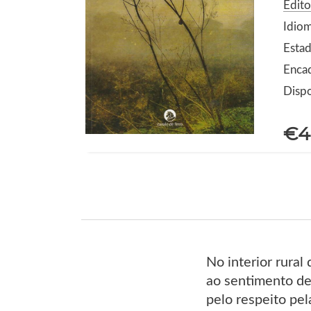
Edito
Idio
Estad
Enca
Dispo
€4
No interior rural
ao sentimento de
pelo respeito pel