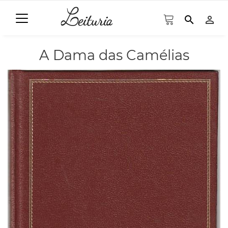
search
person_outline
A Dama das Camélias