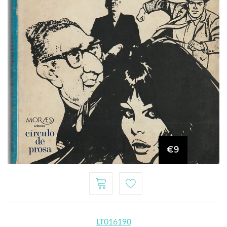
€9
LT016190