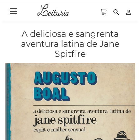
search
person_outline
A deliciosa e sangrenta
aventura latina de Jane
Spitfire