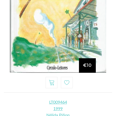
€10
LT009464
1999
Nélida Piñon