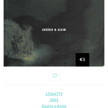
€5
LT004779
2001
Assírio e Alvim