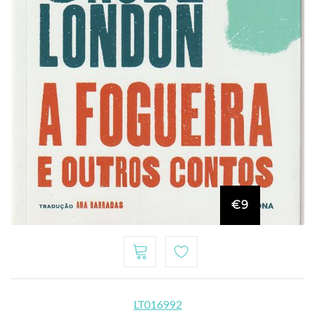
€9
LT016992