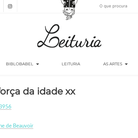
arrow_drop_down
arrow_drop_down
BIBLOBABEL
LEITURIA
AS ARTES
força da idade xx
3956
ne de Beauvoir