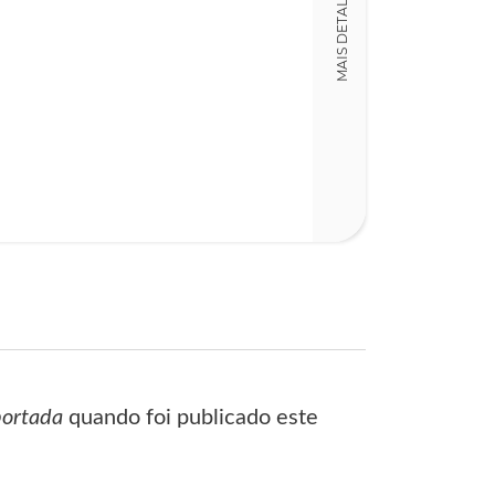
MAIS DETALHES
LT013956
Detalhes físico
Dimensões
15,00 x 20,00 x
Nº Páginas
510
ortada
quando foi publicado este