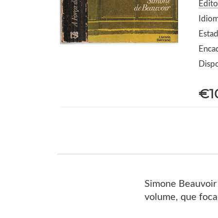
Edito
Idio
Estad
Enca
Dispo
€1
Simone Beauvoir 
volume, que foca