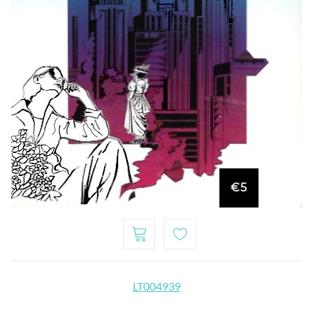
€5
LT004939