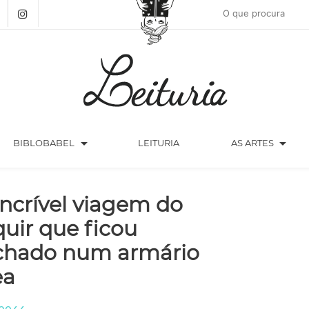
arrow_drop_down
arrow_drop_down
BIBLOBABEL
LEITURIA
AS ARTES
incrível viagem do
quir que ficou
chado num armário
ea