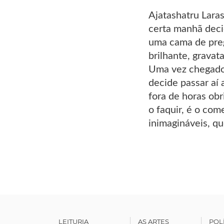
Ajatashatru Laras
certa manhã deci
uma cama de prego
brilhante, gravat
Uma vez chegado 
decide passar aí 
fora de horas obr
o faquir, é o com
inimagináveis, q
LEITURIA
AS ARTES
POL