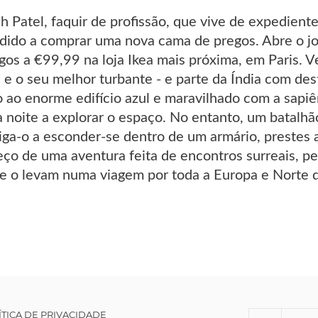
h Patel, faquir de profissão, que vive de expedient
dido a comprar uma nova cama de pregos. Abre o jo
s a €99,99 na loja Ikea mais próxima, em Paris. Ve
a e o seu melhor turbante - e parte da Índia com de
ao enorme edifício azul e maravilhado com a sapiê
a noite a explorar o espaço. No entanto, um batalhão
iga-o a esconder-se dentro de um armário, prestes 
eço de uma aventura feita de encontros surreais, p
ue o levam numa viagem por toda a Europa e Norte d
ÍTICA DE PRIVACIDADE