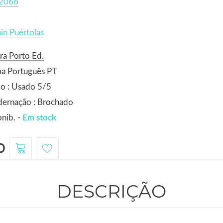
2066
n Puértolas
ra Porto Ed.
ma Português PT
o : Usado 5/5
dernação : Brochado
nib. -
Em stock
0
DESCRIÇÃO