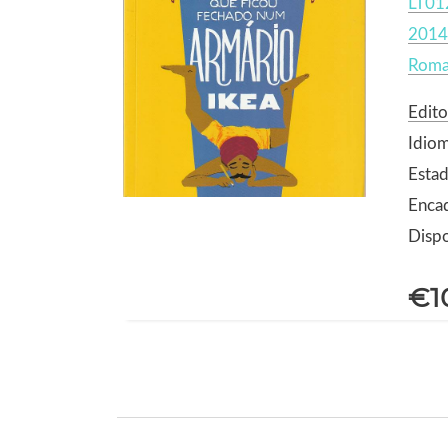
LT01
2014
Romai
Edito
Idio
Estad
Enca
Dispo
€1