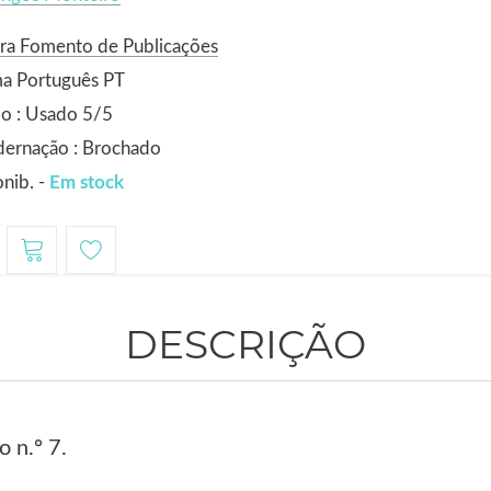
ra Fomento de Publicações
ma Português PT
o : Usado 5/5
dernação : Brochado
nib. -
Em stock
DESCRIÇÃO
 n.º 7.