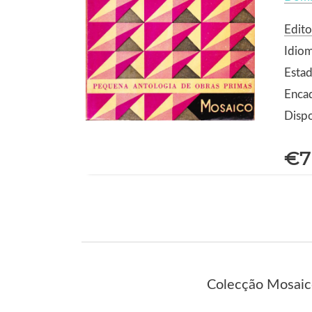
Edito
Idio
Estad
Enca
Dispo
€7
Colecção Mosaico