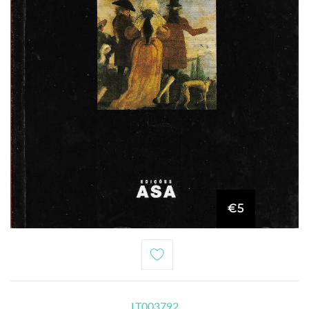
€5
LT003792