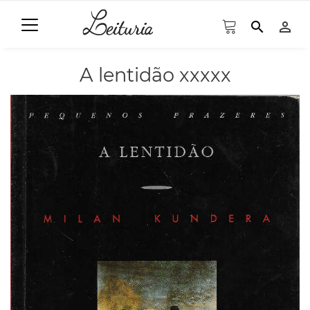
search
person_outline
A lentidão xxxxx