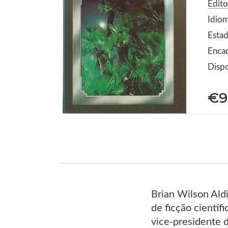
Edito
Idio
Estad
Encad
Dispo
€9
Brian Wilson Aldi
de ficção científ
vice-presidente d