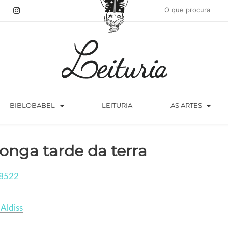
arrow_drop_down
arrow_drop_down
BIBLOBABEL
LEITURIA
AS ARTES
longa tarde da terra
8522
 Aldiss