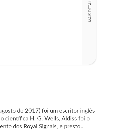
MAIS DETALHES
Rochinha Dio
Código
LT008522
Detalhes físico
Nº Páginas
272
agosto de 2017) foi um escritor inglês
 científica H. G. Wells, Aldiss foi o
ento dos Royal Signals, e prestou