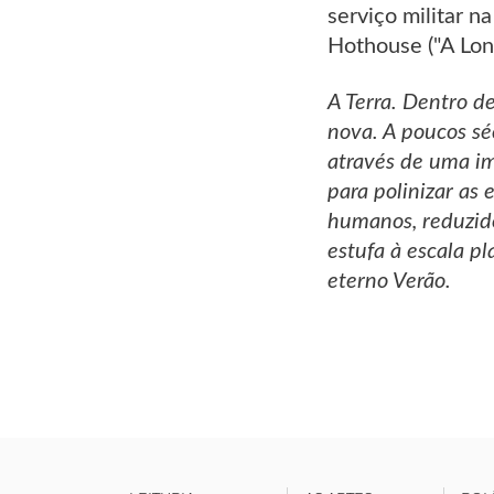
serviço militar n
Hothouse ("A Long
A Terra. Dentro de
nova. A poucos sé
através de uma i
para polinizar as
humanos, reduzido
estufa à escala p
eterno Verão.