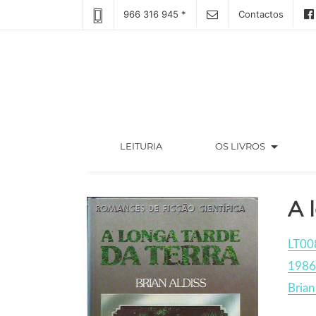
966 316 945 *
Contactos
arrow_drop_down
(CURRENT)
LEITURIA
OS LIVROS
A 
LT00
1986
Brian