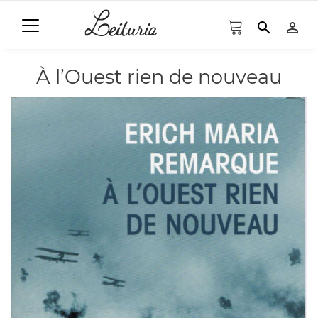
search
person_outline
À l’Ouest rien de nouveau