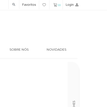
Favoritos
Login
person_outline
search
(0)
SOBRE NÓS
NOVIDADES
Código
LT006297