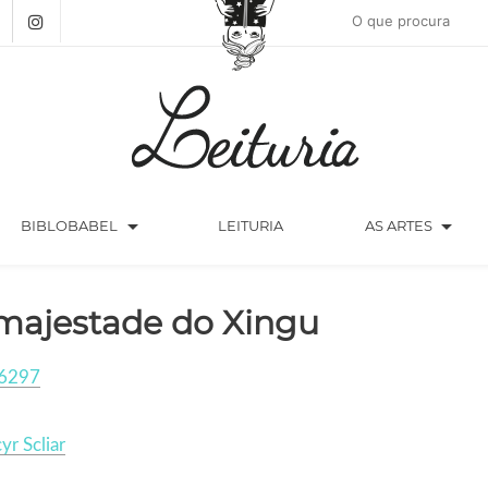
arrow_drop_down
arrow_drop_down
BIBLOBABEL
LEITURIA
AS ARTES
majestade do Xingu
6297
r Scliar