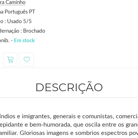
ora Caminho
ma Português PT
o : Usado 5/5
dernação : Brochado
nib. -
Em stock
1
DESCRIÇÃO
 índios e imigrantes, generais e comunistas, comerc
repidante e bem-humorada, que oscila entre os gran
amiliar. Gloriosas imagens e sombrios espectros po