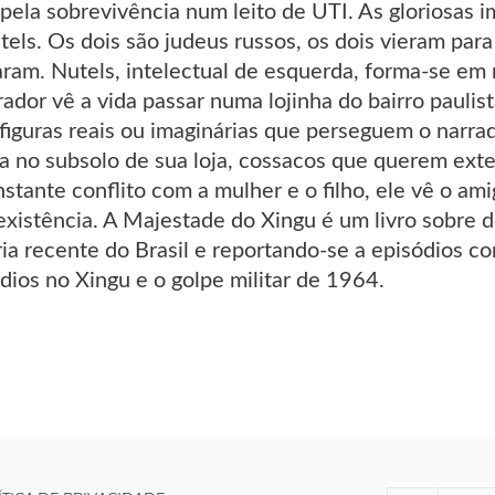
a pela sobrevivência num leito de UTI. As gloriosas
tels. Os dois são judeus russos, os dois vieram par
ram. Nutels, intelectual de esquerda, forma-se em 
rador vê a vida passar numa lojinha do bairro pauli
figuras reais ou imaginárias que perseguem o narrad
a no subsolo de sua loja, cossacos que querem exter
tante conflito com a mulher e o filho, ele vê o am
existência. A Majestade do Xingu é um livro sobre de
ia recente do Brasil e reportando-se a episódios co
dios no Xingu e o golpe militar de 1964.