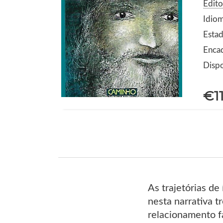
Edit
Idio
Estad
Enca
Dispo
€1
As trajetórias de
nesta narrativa t
relacionamento f