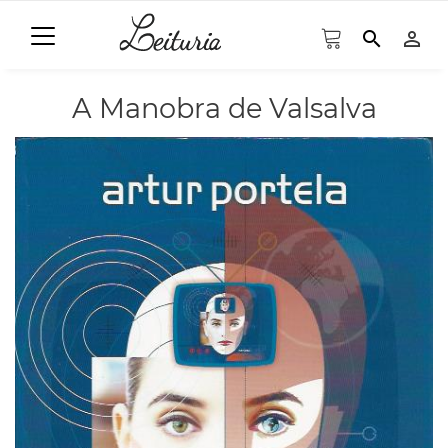
search
person_outline
A Manobra de Valsalva