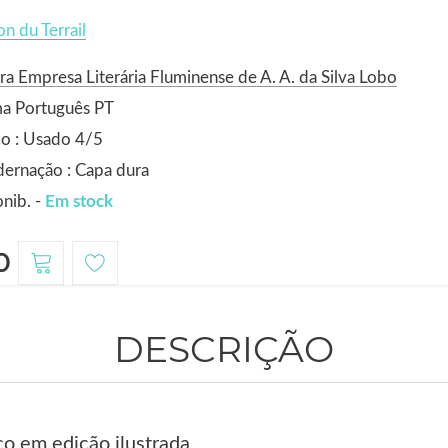
n du Terrail
ra Empresa Literária Fluminense de A. A. da Silva Lobo
ma Português PT
o : Usado 4/5
ernação : Capa dura
nib. -
Em stock
0
DESCRIÇÃO
o em edição ilustrada.