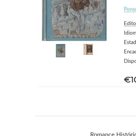
Ponso
Edito
Idio
Estad
Encad
Dispo
€1
Romance Históric