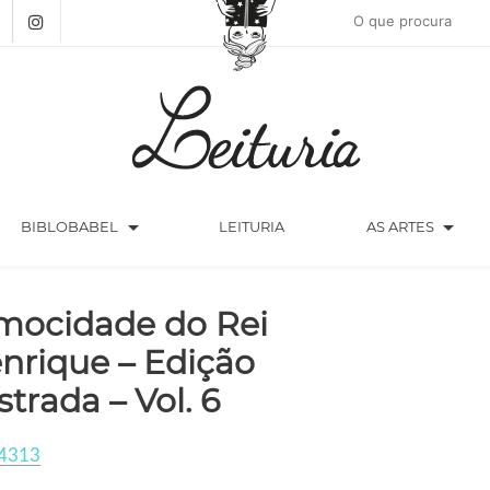
arrow_drop_down
arrow_drop_down
BIBLOBABEL
LEITURIA
AS ARTES
mocidade do Rei
nrique – Edição
ustrada – Vol. 6
4313