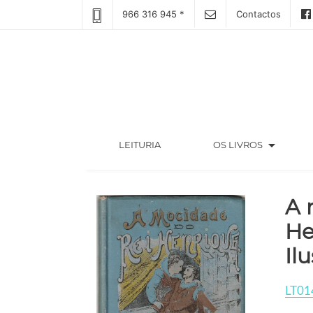
966 316 945 *
Contactos
arrow_drop_down
(CURRENT)
LEITURIA
OS LIVROS
A 
He
Il
LT01