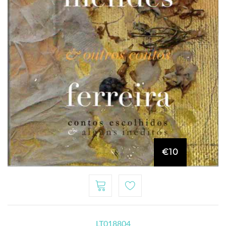
€10
LT018804