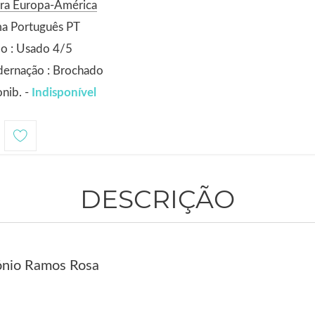
ora Europa-América
ma Português PT
o : Usado 4/5
dernação : Brochado
nib. -
Indisponível
DESCRIÇÃO
ónio Ramos Rosa