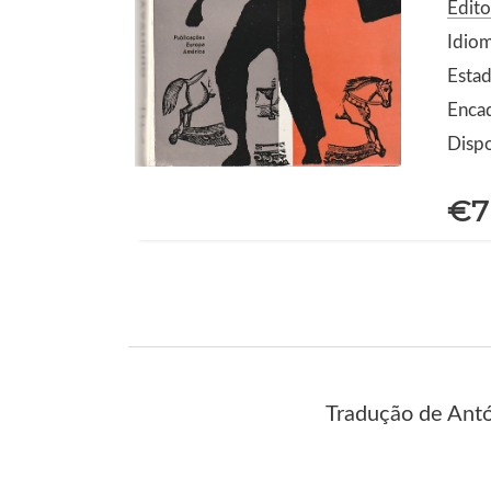
Edit
Idio
Estad
Enca
Dispo
€7
Tradução de Ant