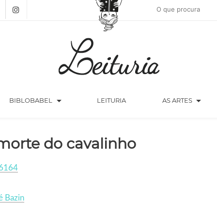
arrow_drop_down
arrow_drop_down
BIBLOBABEL
LEITURIA
AS ARTES
morte do cavalinho
6164
é Bazin