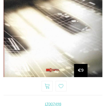
€9
LT007498