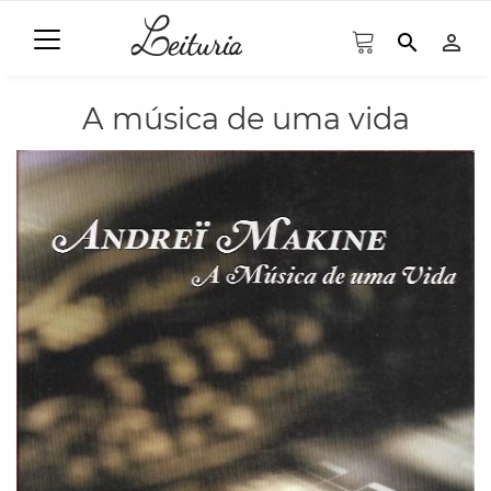
search
person_outline
A música de uma vida