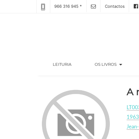
966 316 945 *
Contactos
arrow_drop_down
(CURRENT)
LEITURIA
OS LIVROS
A 
LT00
1963
Jean-