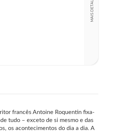
MAIS DETALHES
António Coimb
Capa
Sebastião Rod
Código
LT003422
Detalhes físico
Nº Páginas
309
itor francês Antoine Roquentin fixa-
, de tudo – exceto de si mesmo e das
s, os acontecimentos do dia a dia. A