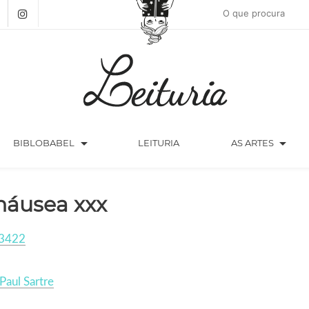
arrow_drop_down
arrow_drop_down
BIBLOBABEL
LEITURIA
AS ARTES
náusea xxx
3422
Paul Sartre