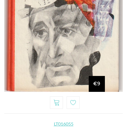
€9
LT016055