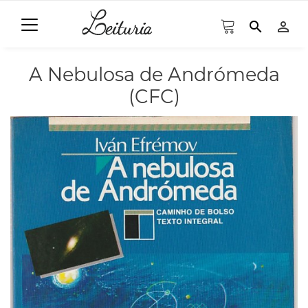
search
person_outline
A Nebulosa de Andrómeda
(CFC)