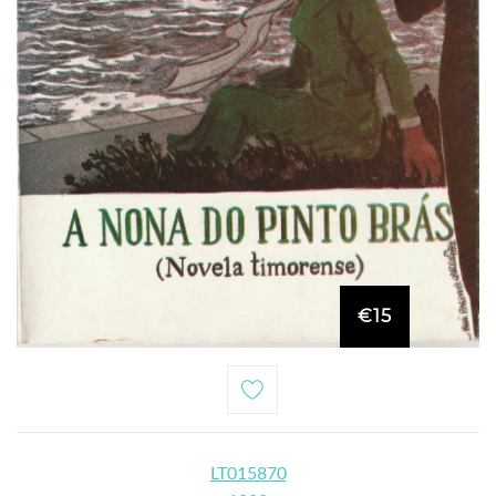
€15
LT015870