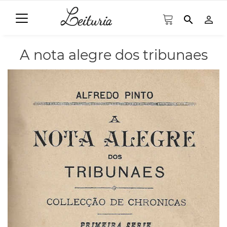
search
person_outline
A nota alegre dos tribunaes