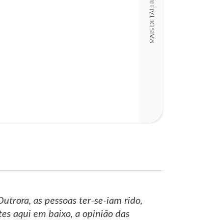
MAIS DETALHES
LT011685
Detalhes físico
Dimensões
15,00 x 23,00 x
Nº Páginas
153
trora, as pessoas ter-se-iam rido,
es aqui em baixo, a opinião das