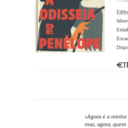
Edito
Idio
Estad
Encad
Dispo
€1
«Agora é a minha 
mas, agora, quem 