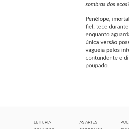
sombras dos ecos?
Penélope, imorta
fiel, tece durant
enquanto aguarda
única versão pos
vagueia pelos in
contundente e di
poupado.
LEITURIA
AS ARTES
POL