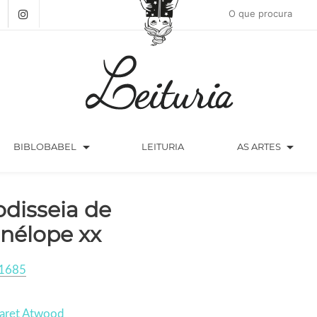
arrow_drop_down
arrow_drop_down
BIBLOBABEL
LEITURIA
AS ARTES
odisseia de
nélope xx
1685
aret Atwood