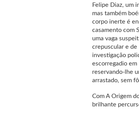
Felipe Diaz, um i
mas também boémi
corpo inerte é en
casamento com Sí
uma vaga suspeit
crepuscular e de
investigação poli
escorregadio em 
reservando-lhe u
arrastado, sem fô
Com A Origem do 
brilhante percurso