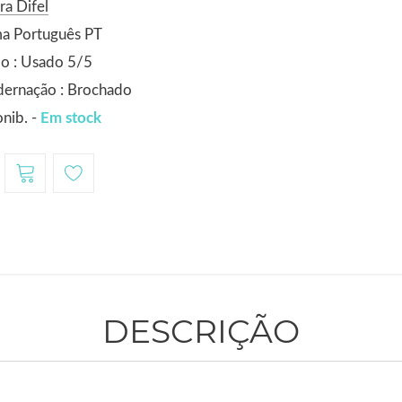
ra Difel
ma Português PT
o : Usado 5/5
dernação : Brochado
nib. -
Em stock
DESCRIÇÃO