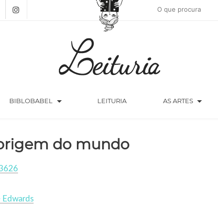
arrow_drop_down
arrow_drop_down
BIBLOBABEL
LEITURIA
AS ARTES
origem do mundo
3626
e Edwards