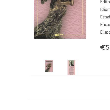
Edito
Idio
Estad
Enca
Dispo
€5