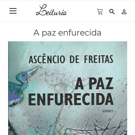
search
person_outline
A paz enfurecida