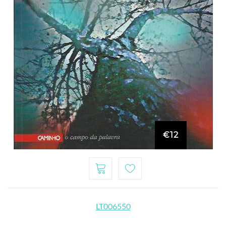
€12
LT006550