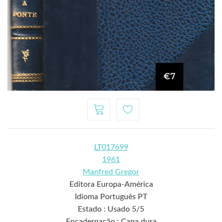
€7
LT017699
1961
Manfred Gregor
Editora Europa-América
Idioma Português PT
Estado : Usado 5/5
Encadernação : Capa dura