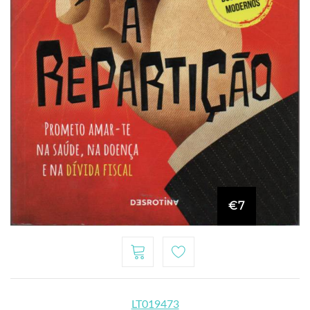
€7
LT019473