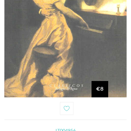
€8
LT004956