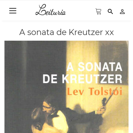
search
person_outline
A sonata de Kreutzer xx