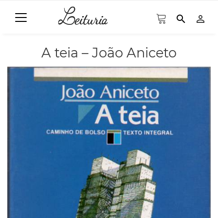
search
person_outline
A teia – João Aniceto