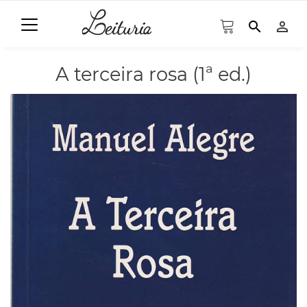
search
person_outline
A terceira rosa (1ª ed.)