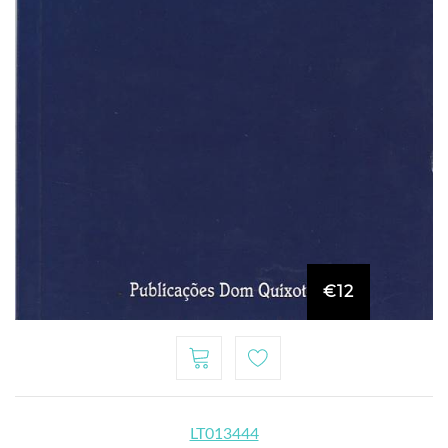
€12
LT013444