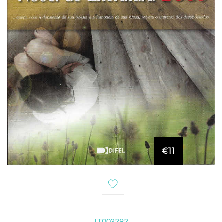
€11
LT003393