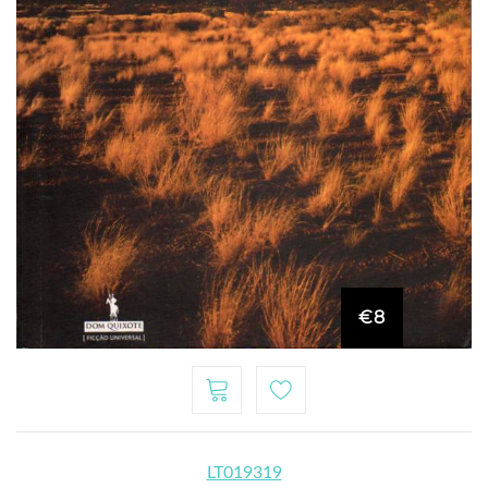
€8
LT019319