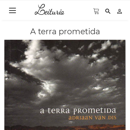
search
person_outline
A terra prometida