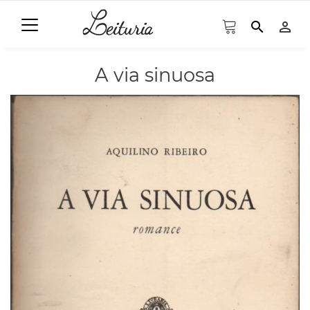
search
person_outline
A via sinuosa