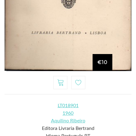
€10
LT018901
1960
Aquilino Ribeiro
Editora Livraria Bertrand
Idioma Português PT