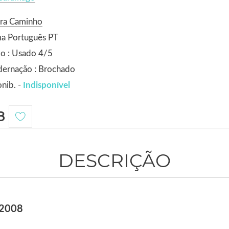
ora Caminho
ma Português PT
o : Usado 4/5
dernação : Brochado
nib. -
Indisponível
8
DESCRIÇÃO
 2008