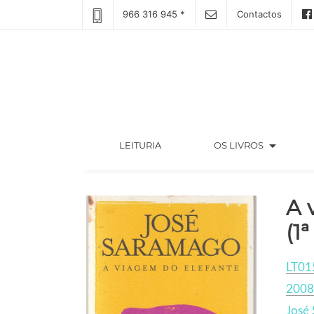
966 316 945 *
Contactos
arrow_drop_down
(CURRENT)
LEITURIA
OS LIVROS
A 
(1ª
LT01
2008
José