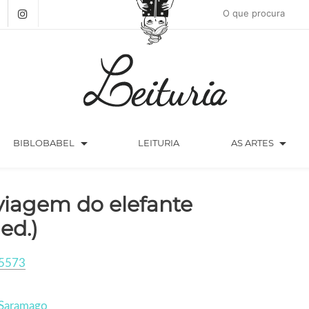
arrow_drop_down
arrow_drop_down
BIBLOBABEL
LEITURIA
AS ARTES
viagem do elefante
 ed.)
5573
 Saramago