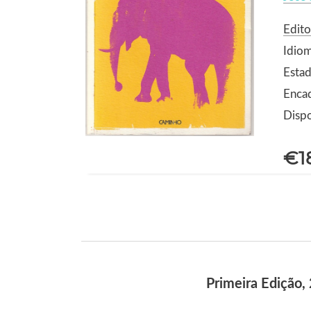
Edit
Idio
Estad
Enca
Dispo
€1
Primeira Edição,