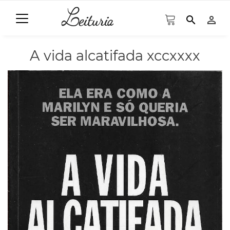
search
person_outline
A vida alcatifada xccxxxx