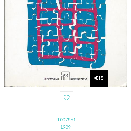
€15
LT007861
1989