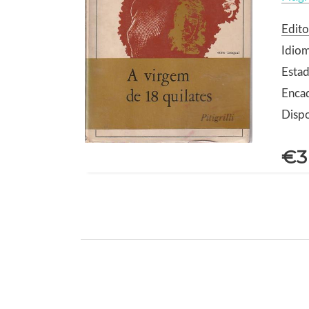
Edito
Idio
Estad
Enca
Dispo
€3