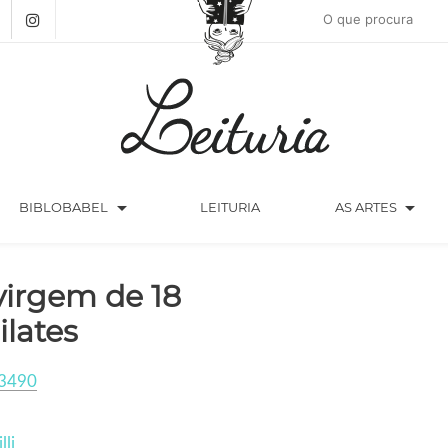
arrow_drop_down
arrow_drop_down
BIBLOBABEL
LEITURIA
AS ARTES
virgem de 18
ilates
3490
lli