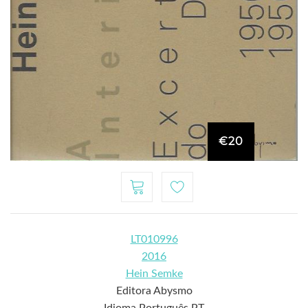
€20
LT010996
2016
Hein Semke
Editora Abysmo
Idioma Português PT