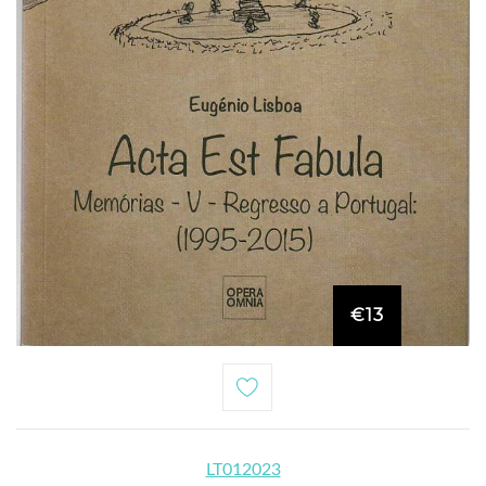
€13
LT012023