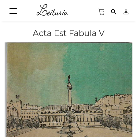
search
person_outline
Acta Est Fabula V