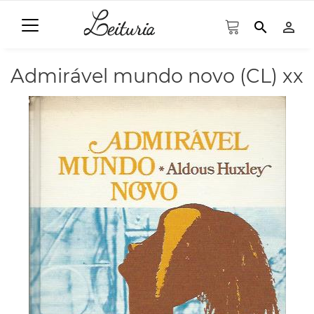
search
person_outline
Admirável mundo novo (CL) xx