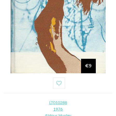
€9
LT010288
1976
Aldous Huxley