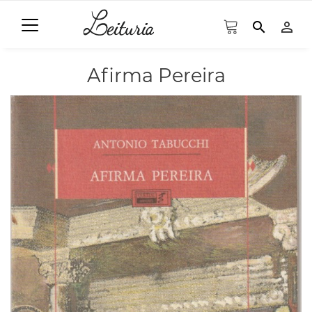
search
person_outline
Afirma Pereira