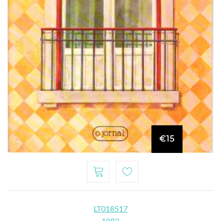
€15
LT018517