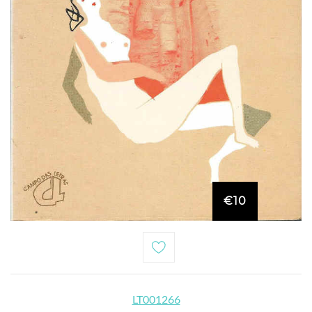
€10
LT001266