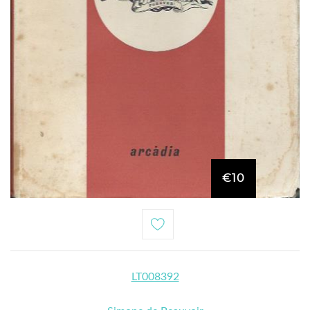
€10
LT008392