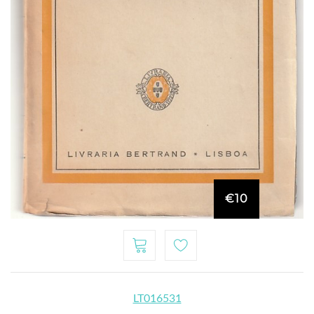
€10
LT016531