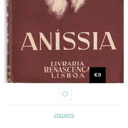
€8
LT014972